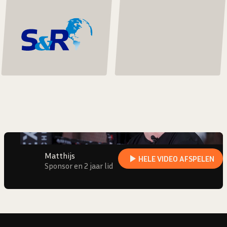
"VOOR MIJ IS ARJ ECHT FUN EN
ENTERTAINMENT!"
Matthijs
Sponsor en 2 jaar lid
Matthijs
HELE VIDEO AFSPELEN
Sponsor en 2 jaar lid