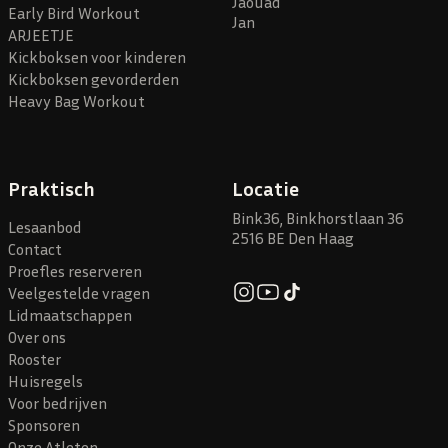
Jaouad
Early Bird Workout
Jan
ARJEETJE
Kickboksen voor kinderen
Kickboksen gevorderden
Heavy Bag Workout
Praktisch
Locatie
Bink36, Binkhorstlaan 36
Lesaanbod
2516 BE Den Haag
Contact
Proefles reserveren
Veelgestelde vragen
Lidmaatschappen
Over ons
Rooster
Huisregels
Voor bedrijven
Sponsoren
Onze Atleten