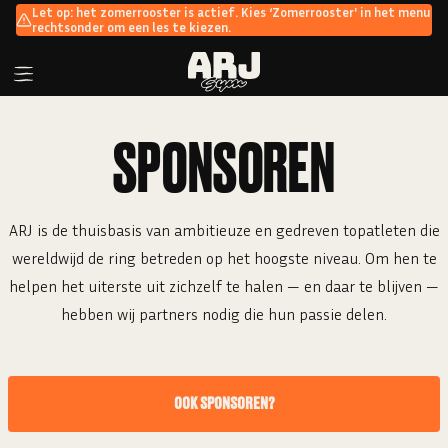
Let op: het zomerrooster is actief. Kies ‘Zomerrooster' in het menu
rechtsonder om een les te kiezen.
SPONSOREN
ARJ is de thuisbasis van ambitieuze en gedreven topatleten die
wereldwijd de ring betreden op het hoogste niveau. Om hen te
helpen het uiterste uit zichzelf te halen — en daar te blijven —
hebben wij partners nodig die hun passie delen.
OOK SPONSOREN?