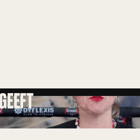
EN
 GEEFT
Juliano
Dylano
d
6 jaar lid
Gevorderd kickbokser