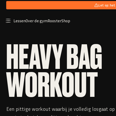
Let op: het
Lessen
Over de gym
Rooster
Shop
HEAVY BAG
WORKOUT
Een pittige workout waarbij je volledig losgaat op