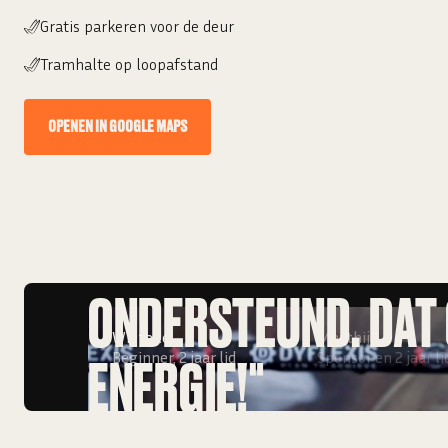
Gratis parkeren voor de deur
Tramhalte op loopafstand
OPENEN IN GOOGLE MAPS
"IK VOEL ME GEZIEN 
ONDERSTEUND. DAT
Wieteke
Matthijs
Beginner, 2 jaar lid
Sponsor en 2 jaar li
ENERGIE!"