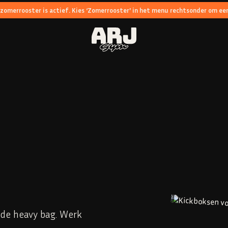
 zomerrooster is actief. Kies ‘Zomerrooster' in het menu rechtsonder om een
 de heavy bag. Werk