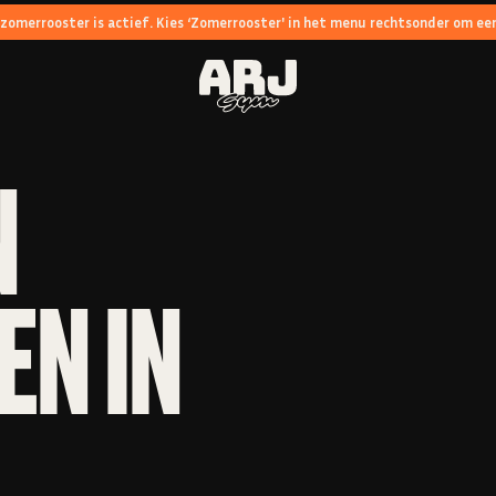
 zomerrooster is actief. Kies ‘Zomerrooster' in het menu rechtsonder om een
N
N IN