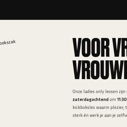
VOOR V
VROUW
Onze ladies only lessen zij
zaterdagochtend
om
11:30
kickboksles waarin plezier, 
sterk én werk je aan je zelf