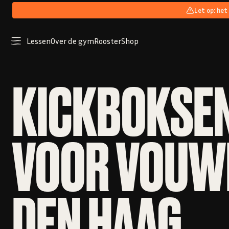
Let op: het
Lessen
Over de gym
Rooster
Shop
KICKBOKSE
VOOR VOUWE
DEN HAAG