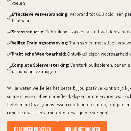
voelen
Effectieve Vetverbranding:
Verbrand tot 600 calorieën per
haalbaar
Stressreductie:
Gebruik bokszakken als uitlaatklep voor da
Veilige Trainingsomgeving:
Train samen met alleen vrouwe
Praktische Weerbaarheid:
Ontwikkel eigen weerbaarheid vo
Complete Spierversterking:
Versterk buikspieren, benen en
uithoudingsvermogen
Wil je weten welke les het beste bij jou past? Je kunt altijd ki
soorten lessen of een proefles bekijken om te ervaren wat kic
betekenen.Onze groepslessen combineren stoten, trappen en k
conditie drastisch verbeteren terwijl je plezier hebt.
RESERVEER PROEFLES
BEKIJK HET ROOSTER