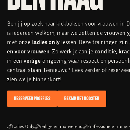
Ben jij op zoek naar kickboksen voor vrouwen in 
is iedereen welkom, maar we zetten de vrouwen g
met onze
ladies only
lessen. Deze trainingen zijn 
en voor vrouwen
. Zo werk je aan je
conditie
,
krac
in een
veilige
omgeving waar respect en persoonli
centraal staan. Benieuwd? Lees verder of reserveer
zien we je binnenkort!
RESERVEER PROEFLES
BEKIJK HET ROOSTER
Ladies Only
Veilige en motiverend
Professionele trainer