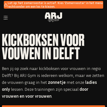
Let op: het zomerrooster is actief. Kies ‘Zomerrooster' in het menu
rechtsonder om een les te kiezen.
KICKBOKSEN VOOR
VOUWEN IN DELFT
Ben jij op zoek naar kickboksen voor vrouwen in regio
Delft? Bij ARJ Gym is iedereen welkom, maar we zetten
de vrouwen graag in het
zonnetje
met onze
ladies
only
lessen. Deze trainingen zijn speciaal
door
vrouwen en voor vrouwen
.