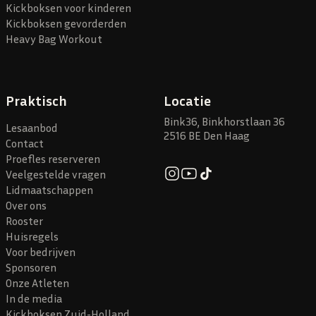
Kickboksen voor kinderen
Kickboksen gevorderden
Heavy Bag Workout
Praktisch
Locatie
Bink36, Binkhorstlaan 36
Lesaanbod
2516 BE Den Haag
Contact
Proefles reserveren
Veelgestelde vragen
Lidmaatschappen
Over ons
Rooster
Huisregels
Voor bedrijven
Sponsoren
Onze Atleten
In de media
Kickboksen Zuid-Holland